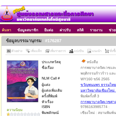
ค้นหา
ข้อมูลสมาชิก
ยืมต่อ
ค่าปรับ
สถิติ
รายงาน
ช่วย
ข้อมูลบรรณานุกรม
#176287
ตัวอย่าง
เพิ่มแท็ก
เพิ่มรายการ
แบ่งปัน
แนะนำ
สั่งซื
ประเภทวัสดุ
หนังสือ
ชื่อเรื่อง
การพยาบาลจิตเวชและสุ
พฤติกรรมก้าวร้าว แ
NLM Call #
WY160 ข56 2565
ผู้แต่ง
ขวัญพนมพร ธรรมไทย
ผู้แต่งเพิ่มเติม
มหาวิทยาลัยเชียงใหม
ครั้งที่พิมพ์
พิมพ์ครั้งที่ 3
หัวเรื่อง
การพยาบาลจิตเวชศาส
ISBN
9786163985774 :
ความนิยม
พิมพลักษณ์
เชียงใหม่ : สยามพิมพ