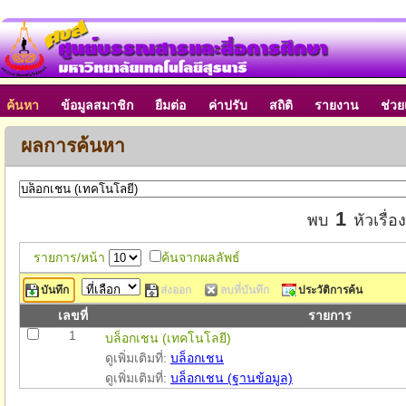
ค้นหา
ข้อมูลสมาชิก
ยืมต่อ
ค่าปรับ
สถิติ
รายงาน
ช่วย
ผลการค้นหา
1
พบ
หัวเรื่อ
รายการ/หน้า
ค้นจากผลลัพธ์
บันทึก
ส่งออก
ลบที่บันทึก
ประวัติการค้น
เลขที่
รายการ
1
บล็อกเชน (เทคโนโลยี)
ดูเพิ่มเติมที่:
บล็อกเชน
ดูเพิ่มเติมที่:
บล็อกเชน (ฐานข้อมูล)