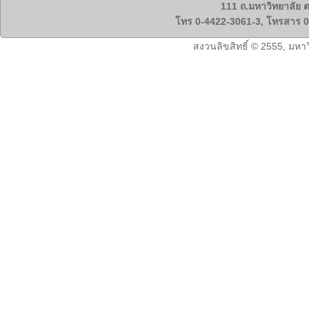
111 ถ.มหาวิทยาลัย ต
โทร 0-4422-3061-3, โทรสาร 0
สงวนลิขสิทธิ์ © 2555, มหา